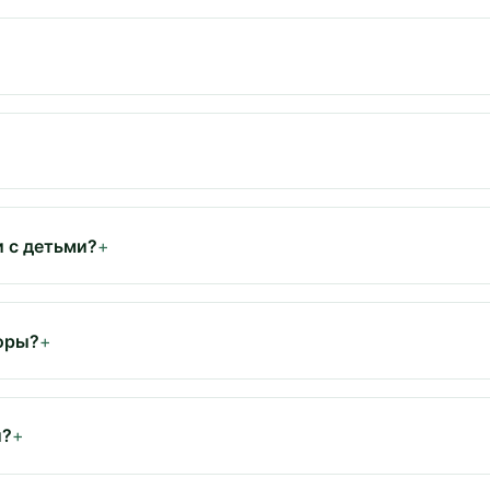
и с детьми?
горы?
й?