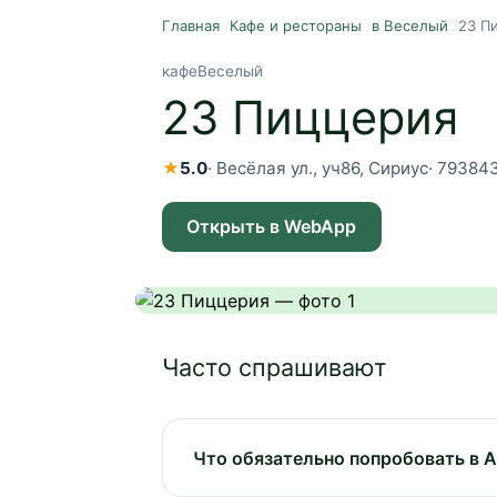
Главная
/
Кафе и рестораны
/
в Веселый
/
23 П
кафе
Веселый
23 Пиццерия
★
5.0
·
Весёлая ул., уч86, Сириус
·
79384
Открыть в WebApp
Часто спрашивают
Что обязательно попробовать в 