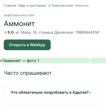
Главная
/
Кафе и рестораны
/
в Темнолесская
/
Аммонит
кафе
Темнолесская
Аммонит
★
5.0
·
ул. Мира, 7А, станица Даховская
·
79880844558
Открыть в WebApp
Часто спрашивают
Что обязательно попробовать в Адыгее?