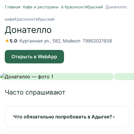
Главная
/
Кафе и рестораны
/
в Краснооктябрьский
/
Донателло
кафе
Краснооктябрьский
Донателло
★
5.0
·
Курганная ул., 582, Майкоп
·
79952021938
Открыть в WebApp
Часто спрашивают
Что обязательно попробовать в Адыгее?