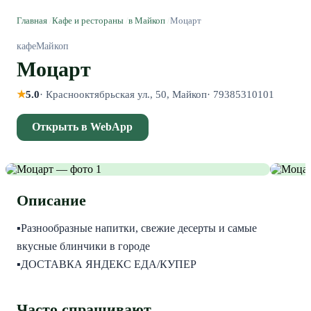
Главная
/
Кафе и рестораны
/
в Майкоп
/
Моцарт
кафе
Майкоп
Моцарт
★
5.0
·
Краснооктябрьская ул., 50, Майкоп
·
79385310101
Открыть в WebApp
Описание
▪️Разнообразные напитки, свежие десерты и самые 
вкусные блинчики в городе

▪️ДОСТАВКА ЯНДЕКС ЕДА/КУПЕР
Часто спрашивают