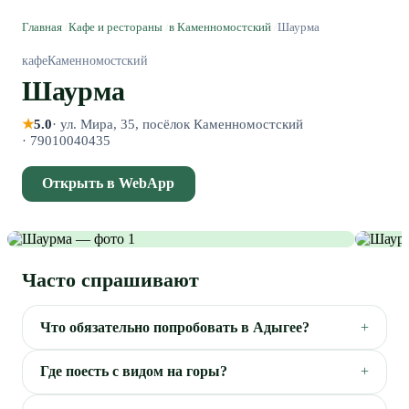
Главная
/
Кафе и рестораны
/
в Каменномостский
/
Шаурма
кафе
Каменномостский
Шаурма
★
5.0
·
ул. Мира, 35, посёлок Каменномостский
·
79010040435
Открыть в WebApp
Часто спрашивают
Что обязательно попробовать в Адыгее?
Где поесть с видом на горы?