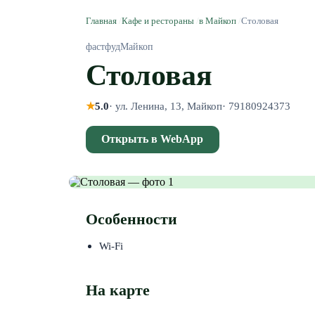
Главная
/
Кафе и рестораны
/
в Майкоп
/
Столовая
фастфуд
Майкоп
Столовая
★
5.0
·
ул. Ленина, 13, Майкоп
·
79180924373
Открыть в WebApp
Особенности
Wi-Fi
На карте