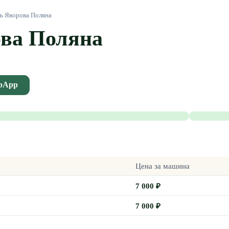
ь Яворова Поляна
ова Поляна
ebApp
Цена за
машина
7 000
₽
7 000
₽