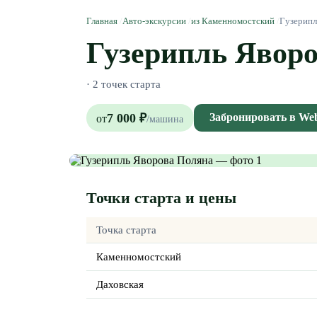
Главная
/
Авто-экскурсии
/
из Каменномостский
/
Гузерипл
Гузерипль Явор
·
2 точек старта
7 000
₽
Забронировать в W
от
/
машина
Точки старта и цены
Точка старта
Каменномостский
Даховская