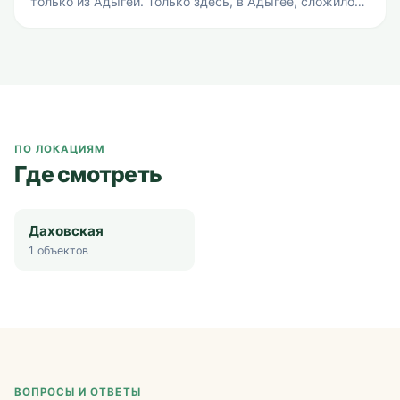
только из Адыгеи. Только здесь, в Адыгее, сложилось
уникальное сочетание людей и природы, создающее
неповторимый вкус и аромат этого целебного
продукта. Эту
ПО ЛОКАЦИЯМ
Где смотреть
Даховская
1
объектов
ВОПРОСЫ И ОТВЕТЫ