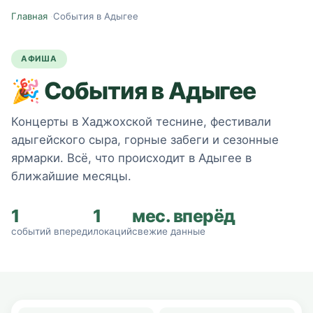
Главная
·
События в Адыгее
АФИША
🎉
События в Адыгее
Концерты в Хаджохской теснине, фестивали
адыгейского сыра, горные забеги и сезонные
ярмарки. Всё, что происходит в Адыгее в
ближайшие месяцы.
1
1
мес. вперёд
событий впереди
локаций
свежие данные