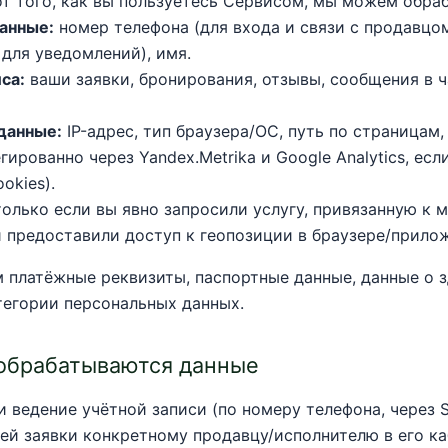
т того, как вы пользуетесь Сервисом, мы можем обраб
анные:
номер телефона (для входа и связи с продавцом
 для уведомлений), имя.
са:
ваши заявки, бронирования, отзывы, сообщения в ч
данные:
IP-адрес, тип браузера/ОС, путь по страницам
гированно через Yandex.Metrika и Google Analytics, есл
okies).
олько если вы явно запросили услугу, привязанную к м
и предоставили доступ к геопозиции в браузере/прило
 платёжные реквизиты, паспортные данные, данные о 
тегории персональных данных.
 обрабатываются данные
 ведение учётной записи (по номеру телефона, через 
ей заявки конкретному продавцу/исполнителю в его ка