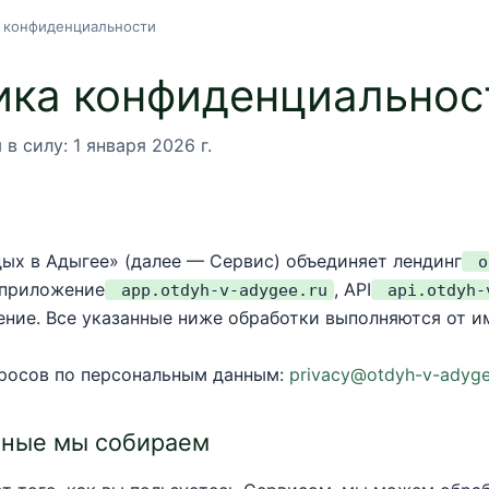
 конфиденциальности
ика конфиденциальнос
в силу: 1 января 2026 г.
ых в Адыгее» (далее — Сервис) объединяет лендинг
o
-приложение
, API
app.otdyh-v-adygee.ru
api.otdyh-
ение. Все указанные ниже обработки выполняются от и
просов по персональным данным:
privacy@otdyh-v-adyge
нные мы собираем