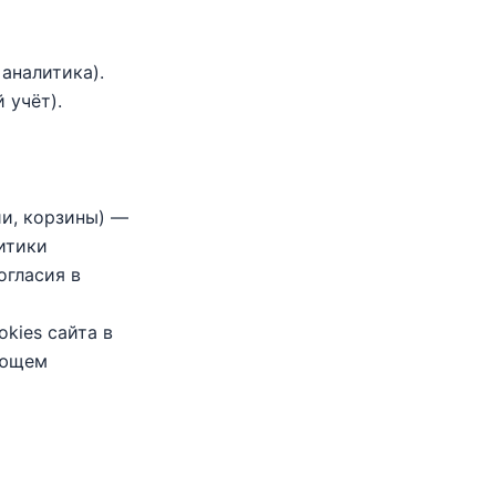
аналитика).
 учёт).
ии, корзины) —
итики
огласия в
kies сайта в
ующем