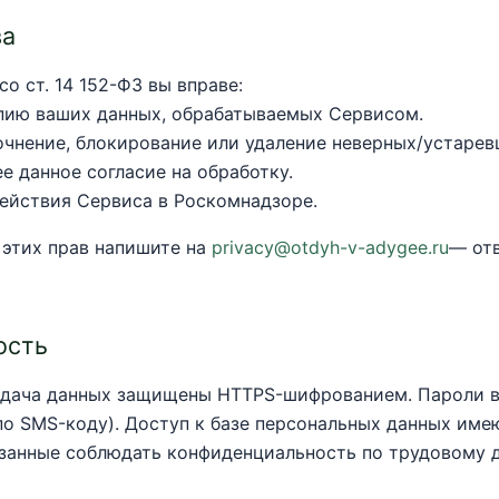
ва
со ст. 14 152-ФЗ вы вправе:
пию ваших данных, обрабатываемых Сервисом.
очнение, блокирование или удаление неверных/устарев
е данное согласие на обработку.
ействия Сервиса в Роскомнадзоре.
 этих прав напишите на
privacy@otdyh-v-adygee.ru
— отв
ость
едача данных защищены HTTPS-шифрованием. Пароли в
по SMS-коду). Доступ к базе персональных данных име
язанные соблюдать конфиденциальность по трудовому д