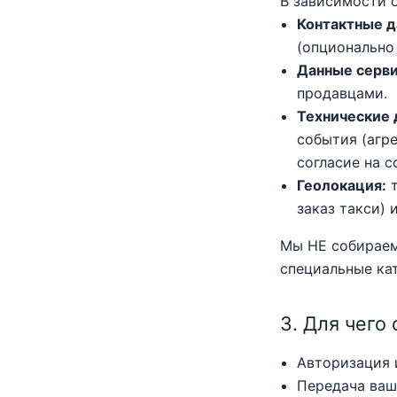
В зависимости о
Контактные д
(опционально
Данные серви
продавцами.
Технические 
события (агре
согласие на co
Геолокация:
т
заказ такси) 
Мы НЕ собираем
специальные ка
3. Для чего
Авторизация и
Передача ваш