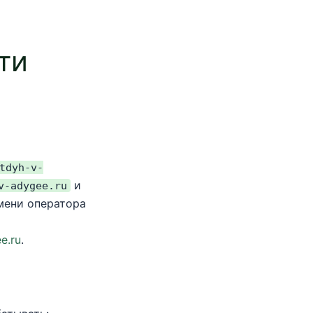
ти
tdyh-v-
и
v-adygee.ru
мени оператора
e.ru
.