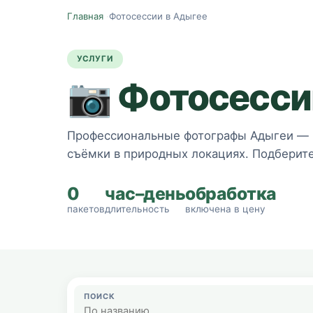
Главная
·
Фотосессии в Адыгее
УСЛУГИ
📷
Фотосесси
Профессиональные фотографы Адыгеи — 
съёмки в природных локациях. Подберите
0
час–день
обработка
пакетов
длительность
включена в цену
ПОИСК