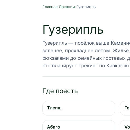
Главная
/
Локации
/
Гузерипль
Гузерипль
Гузерипль — посёлок выше Каменно
зеленее, прохладнее летом. Жильё 
рюкзаками до семейных гостевых д
кто планирует трекинг по Кавказск
Где поесть
Тлепш
Го
Абаго
Vo