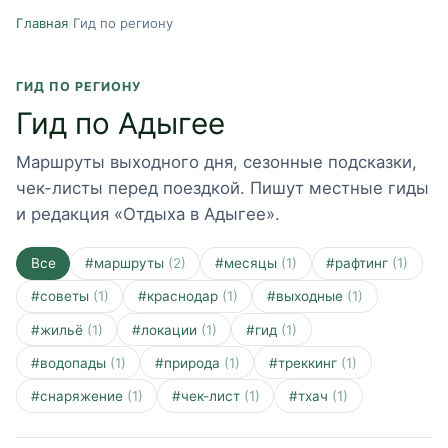
Главная
/
Гид по региону
ГИД ПО РЕГИОНУ
Гид по Адыгее
Маршруты выходного дня, сезонные подсказки,
чек-листы перед поездкой. Пишут местные гиды
и редакция «Отдыха в Адыгее».
Все
#
маршруты
(
2
)
#
месяцы
(
1
)
#
рафтинг
(
1
)
#
советы
(
1
)
#
краснодар
(
1
)
#
выходные
(
1
)
#
жильё
(
1
)
#
локации
(
1
)
#
гид
(
1
)
#
водопады
(
1
)
#
природа
(
1
)
#
треккинг
(
1
)
#
снаряжение
(
1
)
#
чек-лист
(
1
)
#
тхач
(
1
)