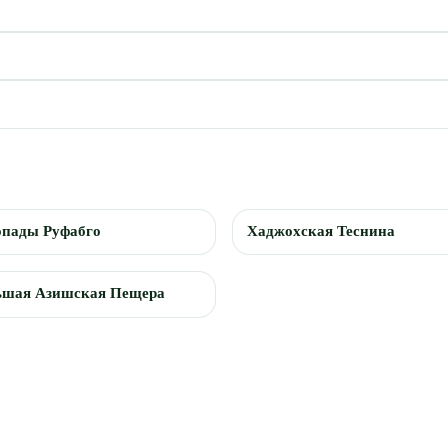
опады Руфабго
Хаджохская Теснина
ьшая Азишская Пещера