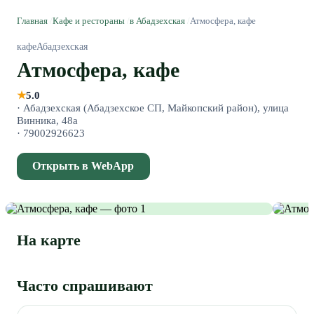
Главная
/
Кафе и рестораны
/
в Абадзехская
/
Атмосфера, кафе
кафе
Абадзехская
Атмосфера, кафе
★
5.0
·
Абадзехская (Абадзехское СП, Майкопский район), улица
Винника, 48а
·
79002926623
Открыть в WebApp
На карте
Часто спрашивают