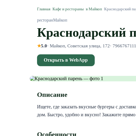
Главная
/
Кафе и рестораны
/
в Майкоп
/
Краснодарский па
ресторан
Майкоп
Краснодарский 
★
5.0
·
Майкоп, Советская улица, 172
·
796676711
Открыть в WebApp
Описание
Ищете, где заказать вкусные бургеры с достав
дом. Быстро, удобно и вкусно! Закажите прям
Особенности