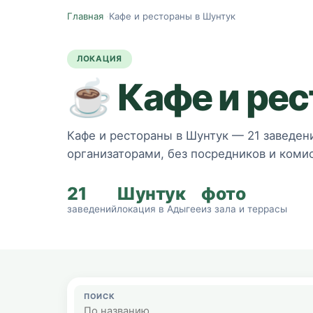
Главная
·
Кафе и рестораны в Шунтук
ЛОКАЦИЯ
☕
Кафе и ре
Кафе и рестораны в Шунтук — 21 заведени
организаторами, без посредников и комис
21
Шунтук
фото
заведений
локация в Адыгее
из зала и террасы
ПОИСК