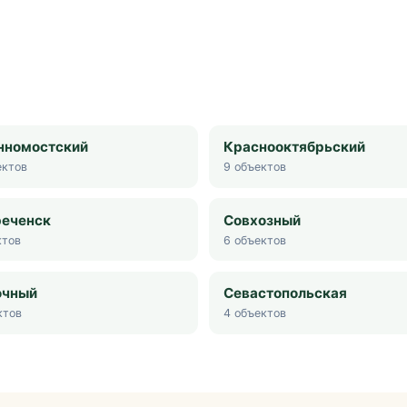
нномостский
Краснооктябрьский
ктов
9
объектов
реченск
Совхозный
тов
6
объектов
очный
Севастопольская
ктов
4
объектов