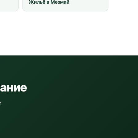
Жильё в Мезмай
сание
и