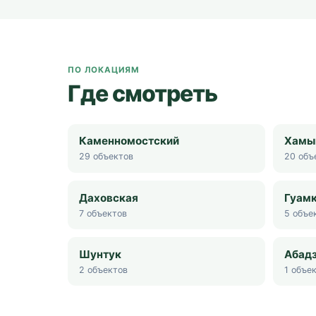
ПО ЛОКАЦИЯМ
Где смотреть
Каменномостский
Хамы
29
объектов
20
объ
Даховская
Гуам
7
объектов
5
объе
Шунтук
Абад
2
объектов
1
объек