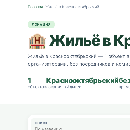
Главная
·
Жильё в Краснооктябрьский
ЛОКАЦИЯ
🏨
Жильё в К
Жильё в Краснооктябрьский — 1 объект в 
организаторами, без посредников и комис
1
Краснооктябрьский
бе
объектов
локация в Адыгее
прямо
ПОИСК