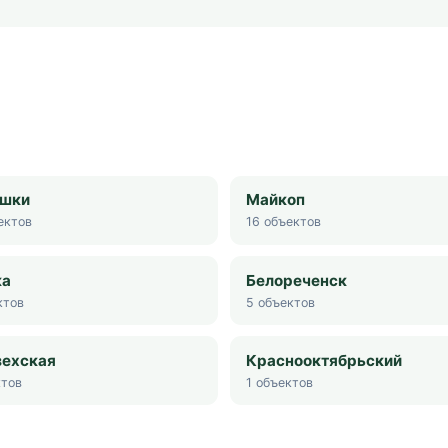
шки
Майкоп
ектов
16
объектов
ка
Белореченск
ктов
5
объектов
зехская
Краснооктябрьский
тов
1
объектов