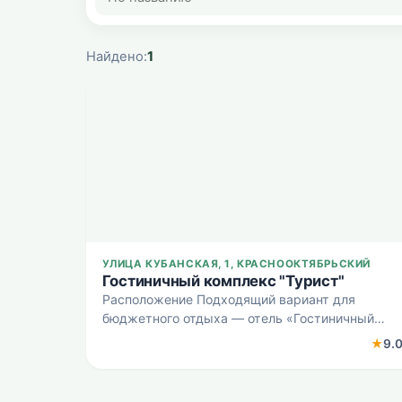
Найдено:
1
УЛИЦА КУБАНСКАЯ, 1, КРАСНООКТЯБРЬСКИЙ
Гостиничный комплекс "Турист"
Расположение Подходящий вариант для
бюджетного отдыха — отель «Гостиничный
комплекс "Турист"» расположен в
★
9.
Краснооктябрьском. Этот отель находится в
пешей доступности от центра города. Рядом с
отелем