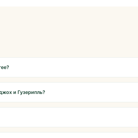
гее?
джох и Гузерипль?