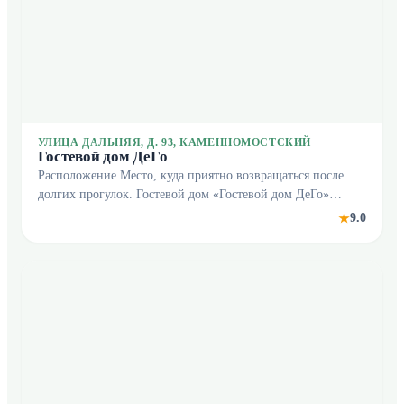
УЛИЦА ДАЛЬНЯЯ, Д. 93, КАМЕННОМОСТСКИЙ
Гостевой дом ДеГо
Расположение Место, куда приятно возвращаться после
долгих прогулок. Гостевой дом «Гостевой дом ДеГо»
находится в Каменномостском. Этот гостевой дом
9.0
★
располагается неподалёку от центра города. Рядом с