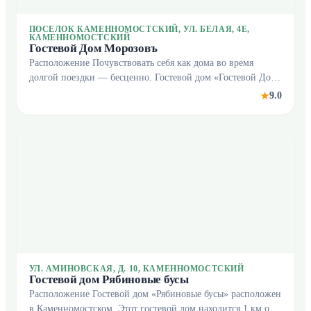
ПОСЕЛОК КАМЕННОМОСТСКИЙ, УЛ. БЕЛАЯ, 4Е,
КАМЕННОМОСТСКИЙ
Гостевой Дом Морозовъ
Расположение Почувствовать себя как дома во время
долгой поездки — бесценно. Гостевой дом «Гостевой Дом
Морозовъ» находится в Каменномостском. Этот гостевой
9.0
★
дом расположен неподалёку от центра города
УЛ. АМИНОВСКАЯ, Д. 10, КАМЕННОМОСТСКИЙ
Гостевой дом Рябиновые бусы
Расположение Гостевой дом «Рябиновые бусы» расположен
в Каменномостском. Этот гостевой дом находится 1 км от