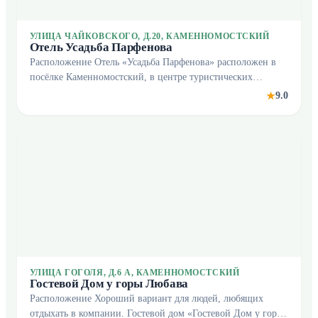
УЛИЦА ЧАЙКОВСКОГО, Д.20, КАМЕННОМОСТСКИЙ
Отель Усадьба Парфенова
Расположение Отель «Усадьба Парфенова» расположен в
посёлке Каменномостский, в центре туристических
маршрутов Адыгеи. В отеле На территории расположены:
9.0
★
спа-комплекс, ресторан авторской кухни, всесез
УЛИЦА ГОГОЛЯ, Д.6 А, КАМЕННОМОСТСКИЙ
Гостевой Дом у горы Любава
Расположение Хороший вариант для людей, любящих
отдыхать в компании. Гостевой дом «Гостевой Дом у горы