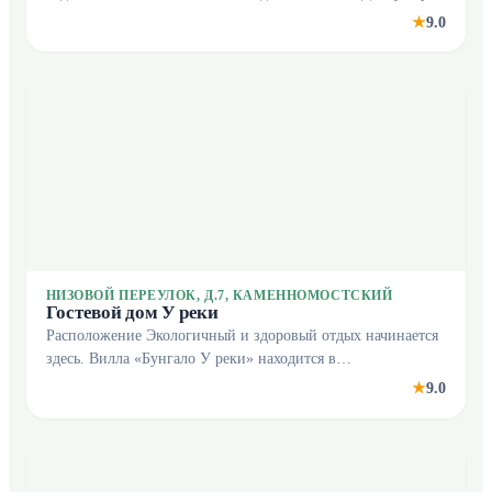
Любава» располагается в Каменномостском. Этот гостевой
9.0
★
дом находится в пешей доступности от цент
НИЗОВОЙ ПЕРЕУЛОК, Д.7, КАМЕННОМОСТСКИЙ
Гостевой дом У реки
Расположение Экологичный и здоровый отдых начинается
здесь. Вилла «Бунгало У реки» находится в
Каменномостском. На вилле На территории работает
9.0
★
бесплатный Wi-Fi. Для путешественников на машине
органи