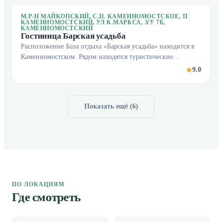
М.Р-Н МАЙКОПСКИЙ, С.П. КАМЕННОМОСТСКОЕ, П
КАМЕННОМОСТСКИЙ, УЛ К.МАРКСА, З/У 7Б,
КАМЕННОМОСТСКИЙ
Гостиница Барская усадьба
Расположение База отдыха «Барская усадьба» находится в
Каменномостском. Рядом находятся туристические
маршруты горной Адыгеи: Лаго-Наки, Гузерипль,
9.0
★
Хаджохская теснина и водопады Руфабго. Вблизи есть
Показать ещё (
6
)
ПО ЛОКАЦИЯМ
Где смотреть