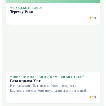
УЛ. ХАДЖОХСКАЯ 26
Терем у Реки
9.0
★
УЛИЦА ПРОХЛАДНАЯ Д.2, КАМЕННОМОСТСКИЙ
База отдыха Уют
Расположение «База отдыха Уют» находится в
Каменномостском. Этот отель располагается в пешей
доступности от центра города. Рядом с отелем —
9.0
★
Хаджохская теснина, Экстрим-парк Мишоко и Водопады
Руфабго.