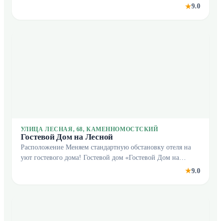
реки» находится в Каменномостском. Этот гостевой дом
9.0
★
расположен 1 км от центра города. В гост
УЛИЦА ЛЕСНАЯ, 68, КАМЕННОМОСТСКИЙ
Гостевой Дом на Лесной
Расположение Меняем стандартную обстановку отеля на
уют гостевого дома! Гостевой дом «Гостевой Дом на
Лесной» находится в Каменномостском. Этот гостевой дом
9.0
★
расположен 1 км от центра города. Рядом с