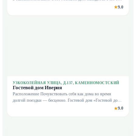
центра города. В гостевом доме Избы гостевого дома
9.0
★
«Рябиновые бусы» построены из срубов си
УЗКОКОЛЕЙНАЯ УЛИЦА, Д.137, КАМЕННОМОСТСКИЙ
Гостевой дом Иверия
Расположение Почувствовать себя как дома во время
долгой поездки — бесценно. Гостевой дом «Гостевой дом
Иверия» располагается в Каменномостском. Этот гостевой
9.0
★
дом находится неподалёку от центра город