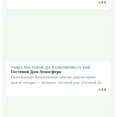
центра города. Рядом с бутик-отелем можно прогуляться.
9.0
★
Неподалёку: Хаджохская теснина, Экстрим-парк Ми
УЛИЦА МОСТОВАЯ, Д.8, КАМЕННОМОСТСКИЙ
Гостевой Дом Атмосфера
Расположение Почувствовать себя как дома во время
долгой поездки — бесценно. Гостевой дом «Гостевой Дом
Атмосфера» находится в Каменномостском. Этот гостевой
9.0
★
дом располагается в центре города. Утром