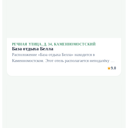
РЕЧНАЯ УЛИЦА, Д. 34, КАМЕННОМОСТСКИЙ
База отдыха Белла
Расположение «База отдыха Белла» находится в
Каменномостском. Этот отель располагается неподалёку от
центра города. Рядом с отелем можно прогуляться.
9.0
★
Неподалёку: Хаджохская теснина, Экстрим-парк Мишо