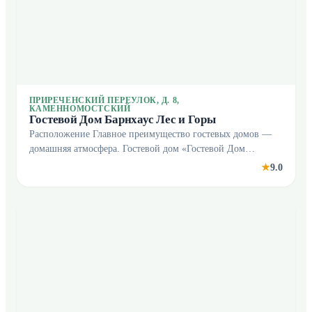
ПРИРЕЧЕНСКИЙ ПЕРЕУЛОК, Д. 8,
КАМЕННОМОСТСКИЙ
Гостевой Дом Барнхаус Лес и Горы
Расположение Главное преимущество гостевых домов —
домашняя атмосфера. Гостевой дом «Гостевой Дом
Барнхаус Лес и Горы» располагается в Каменномостском.
9.0
★
Этот гостевой дом находится неподалёку от центр