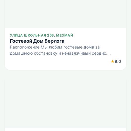
УЛИЦА ШКОЛЬНАЯ 25В, МЕЗМАЙ
Гостевой Дом Берлога
Расположение Мы любим гостевые дома за
домашнюю обстановку и ненавязчивый сервис.
Гостевой дом «Гостевой Дом Берлога» находится в
★
9.0
Мезмае. Этот гостевой дом расположен в пешей
доступности от центра го