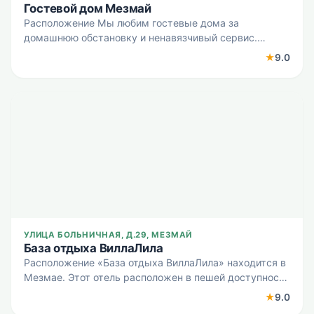
Гостевой дом Мезмай
Расположение Мы любим гостевые дома за
домашнюю обстановку и ненавязчивый сервис.
Гостевой дом «Гостевой дом Мезмай» находится в
★
9.0
Мезмае. Этот гостевой дом располагается в центре
города. Перед сном ес
УЛИЦА БОЛЬНИЧНАЯ, Д.29, МЕЗМАЙ
База отдыха ВиллаЛила
Расположение «База отдыха ВиллаЛила» находится в
Мезмае. Этот отель расположен в пешей доступности
от центра города. Рядом с отелем можно
★
9.0
прогуляться. Неподалёку: Гуамское ущелье, Плато