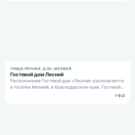
Лаго-Наки и Х
УЛИЦА РЕЧНАЯ, Д.40, МЕЗМАЙ
Гостевой дом Лесной
Расположение Гостевой дом «Лесной» располагается
в посёлке Мезмай, в Краснодарском крае. Гостевой
дом находится на берегу горной реки, у леса и
★
9.0
водопада. В гостевом доме Гостям предлагаются
экодома с