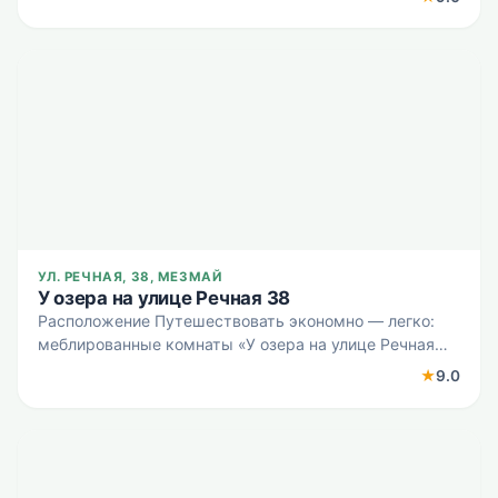
Гуамское ущелье, Плато Лаго-Наки и Хаджохская
теснина. В отеле Готов
УЛ. РЕЧНАЯ, 38, МЕЗМАЙ
У озера на улице Речная 38
Расположение Путешествовать экономно — легко:
меблированные комнаты «У озера на улице Речная
38» расположены в Мезмае. Эти меблированные
★
9.0
комнаты находятся 1 км от центра города. Рядом с
меблированным