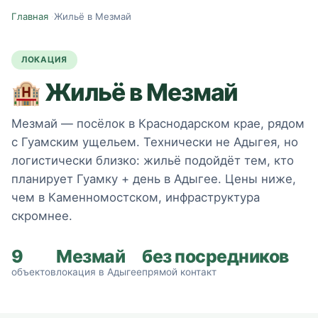
Главная
·
Жильё в Мезмай
ЛОКАЦИЯ
🏨
Жильё в Мезмай
Мезмай — посёлок в Краснодарском крае, рядом
с Гуамским ущельем. Технически не Адыгея, но
логистически близко: жильё подойдёт тем, кто
планирует Гуамку + день в Адыгее. Цены ниже,
чем в Каменномостском, инфраструктура
скромнее.
9
Мезмай
без посредников
объектов
локация в Адыгее
прямой контакт