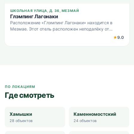
ШКОЛЬНАЯ УЛИЦА, Д. 36, МЕЗМАЙ
Глэмпинг Лагонаки
Расположение «Глэмпинг Лагонаки» находится в
Мезмае. Этот отель расположен неподалёку от
центра города. Рядом с отелем — Гуамское ущелье,
★
9.0
Плато Лаго-Наки и Хаджохская теснина. В отеле Для
путешествен
ПО ЛОКАЦИЯМ
Где смотреть
Хамышки
Каменномостский
28
объектов
24
объектов