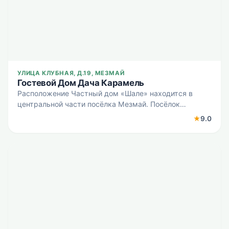
УЛИЦА КЛУБНАЯ, Д.19, МЕЗМАЙ
Гостевой Дом Дача Карамель
Расположение Частный дом «Шале» находится в
центральной части посёлка Мезмай. Посёлок
располагается в долине реки Курджипс, где в неё
★
9.0
впадает приток Мезмай. Частный дом расположен в
горно-лесной зоне