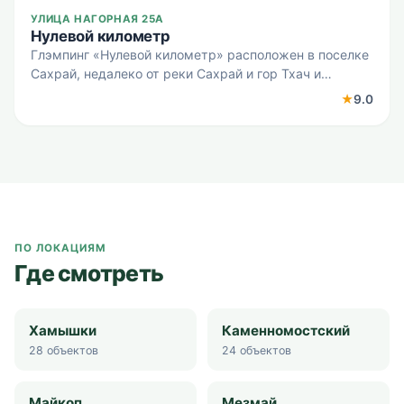
УЛИЦА НАГОРНАЯ 25А
Нулевой километр
Глэмпинг «Нулевой километр» расположен в поселке
Сахрай, недалеко от реки Сахрай и гор Тхач и
Ачешбок. Гостям предлагается проживание в
★
9.0
двухэтажном доме или в шатре, а также
возможность поставить пала
ПО ЛОКАЦИЯМ
Где смотреть
Хамышки
Каменномостский
28
объектов
24
объектов
Майкоп
Мезмай